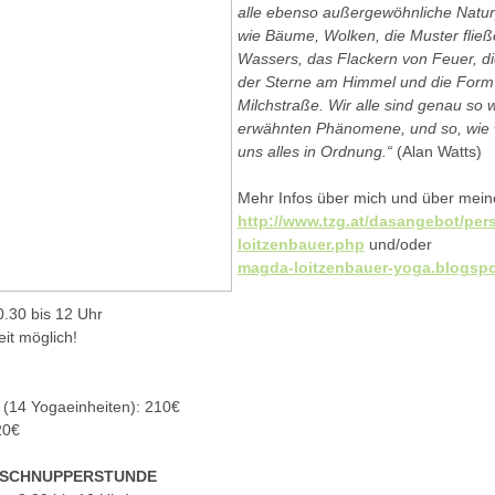
alle ebenso außergewöhnliche Nat
wie Bäume, Wolken, die Muster flie
Wassers, das Flackern von Feuer, d
der Sterne am Himmel und die Form
Milchstraße. Wir alle sind genau so wi
erwähnten Phänomene, und so, wie wi
uns alles in Ordnung.“
(Alan Watts)
Mehr Infos über mich und über meine
http://www.tzg.at/dasangebot/pe
loitzenbauer.php
und/oder
magda-loitzenbauer-yoga.blogsp
0.30 bis 12 Uhr
eit möglich!
(14 Yogaeinheiten): 210€
20€
S SCHNUPPERSTUNDE