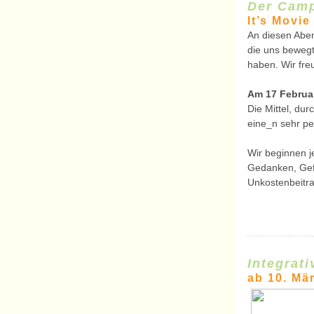
Der Cam
It’s Movie
An diesen Aben
die uns beweg
haben. Wir fre
Am 17 Februa
Die Mittel, dur
eine_n sehr per
Wir beginnen 
Gedanken, Gef
Unkostenbeitr
Integrat
ab 10. Mär