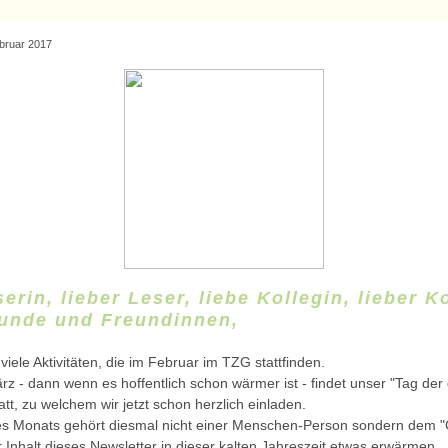
bruar 2017
erin, lieber Leser, liebe Kollegin, lieber K
eunde und Freundinnen,
viele Aktivitäten, die im Februar im TZG stattfinden.
z - dann wenn es hoffentlich schon wärmer ist - findet unser "Tag der 
tt, zu welchem wir jetzt schon herzlich einladen.
es Monats gehört diesmal nicht einer Menschen-Person sondern dem 
Inhalt dieses Newsletter in dieser kalten Jahreszeit etwas erwärmen.