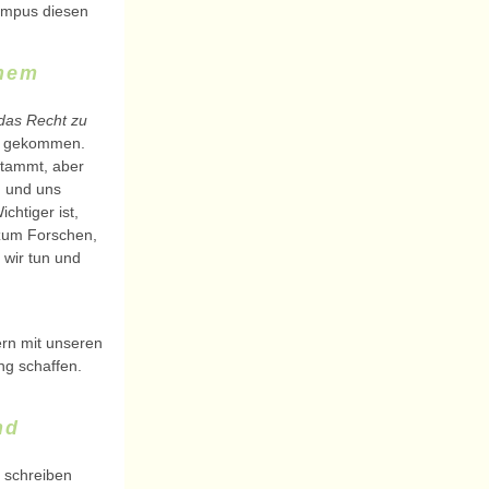
Campus diesen
inem
das Recht zu
u gekommen.
stammt, aber
, und uns
chtiger ist,
 zum Forschen,
 wir tun und
ern mit unseren
ng schaffen.
nd
 schreiben