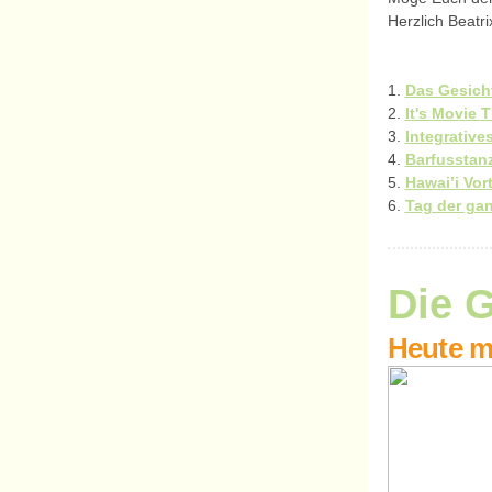
Herzlich Beatri
1.
Das Gesich
2.
It's Movie 
3.
Integrative
4.
Barfusstan
5.
Hawai’i Vo
6.
Tag der ga
Die 
Heute m