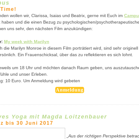
pus
 Time!
den wollen wir, Clarissa, Isaias und Beatrix, gerne mit Euch im
Campu
t haben und die einen Bezug zu psychologischen/psychotherapeutisc
uen uns sehr, den nächsten Film anzukündigen:
r:
My week with Marilyn
ch die Marilyn Monroe in diesem Film porträtiert wird, sind sehr origine
sönlich. Ein Frauenschicksal, über das zu reflektieren es sich lohnt.
jeweils um 18 Uhr und möchten danach Raum geben, uns auszutausch
ühle und unser Erleben.
ag: 10 Euro. Um Anmeldung wird gebeten
Anmeldung
ives Yoga mit Magda Loitzenbauer
z bis 30 Juni 2017
„Aus der richtigen Perspektive betrac