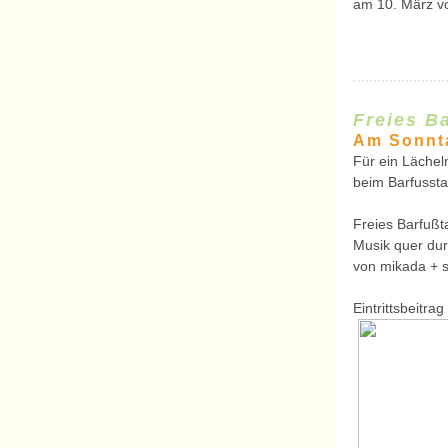
am 10. März vo
F
reies B
Am Sonnta
Für ein Lächel
beim Barfussta
Freies Barfuß
Musik quer du
von mikada + 
Eintrittsbeitra