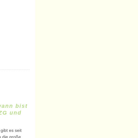
wann bist
ZG und
ibt es seit
o die große