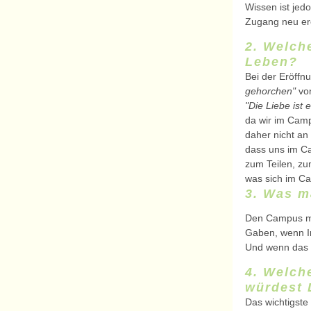
Wissen ist jed
Zugang neu er
2. Welch
Leben?
Bei der Eröffn
gehorchen"
von
"Die Liebe ist e
da wir im Camp
daher nicht an 
dass uns im Ca
zum Teilen, zu
was sich im Ca
3. Was m
Den Campus mac
Gaben, wenn In
Und wenn das a
4. Welch
würdest 
Das wichtigste