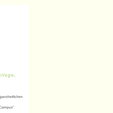
ollege,
ganzheitlichen
"Campus".