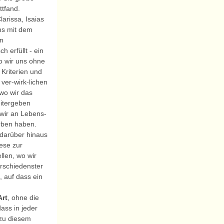
ttfand.
larissa, Isaias
ns mit dem
n
 erfüllt - ein
o wir uns ohne
Kriterien und
ver-wirk-lichen
wo wir das
itergeben
wir an Lebens-
rben haben.
darüber hinaus
ese zur
llen, wo wir
schiedenster
 auf dass ein
Art
, ohne die
ass in jeder
 zu diesem