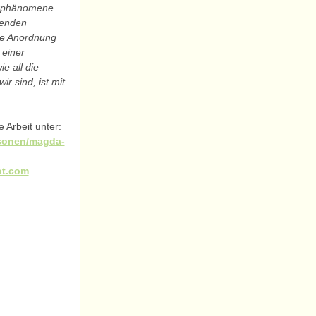
urphänomene
ßenden
ie Anordnung
 einer
e all die
r sind, ist mit
 Arbeit unter:
rsonen/magda-
ot.com