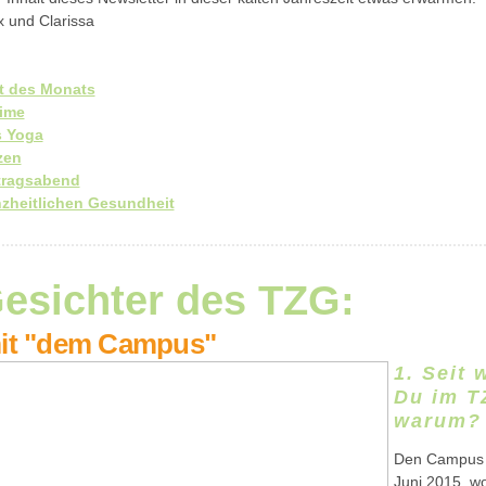
x und Clarissa
t des Monats
Time
s Yoga
zen
rtragsabend
nzheitlichen Gesundheit
Gesichter des TZG:
it "dem Campus"
1. Seit 
Du im T
warum?
Den Campus g
Juni 2015, w