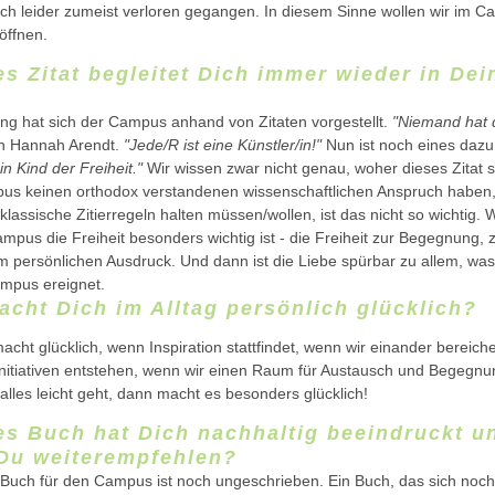
och leider zumeist verloren gegangen. In diesem Sinne wollen wir im 
öffnen.
es Zitat begleitet Dich immer wieder in De
ung hat sich der Campus anhand von Zitaten vorgestellt.
"Niemand hat 
 Hannah Arendt.
"Jede/R ist eine Künstler/in!"
Nun ist noch eines daz
in Kind der Freiheit."
Wir wissen zwar nicht genau, woher dieses Zitat 
us keinen orthodox verstandenen wissenschaftlichen Anspruch haben
klassische Zitierregeln halten müssen/wollen, ist das nicht so wichtig. Wi
mpus die Freiheit besonders wichtig ist - die Freiheit zur Begegnung,
m persönlichen Ausdruck. Und dann ist die Liebe spürbar zu allem, was
mpus ereignet.
acht Dich im Alltag persönlich glücklich?
ht glücklich, wenn Inspiration stattfindet, wenn wir einander bereich
itiativen entstehen, wenn wir einen Raum für Austausch und Begegnu
lles leicht geht, dann macht es besonders glücklich!
es Buch hat Dich nachhaltig beeindruckt u
Du weiterempfehlen?
 Buch für den Campus ist noch ungeschrieben. Ein Buch, das sich noch