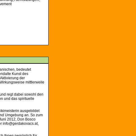
ovement
anischen, bedeutet
endalte Kunst des
Aktivierung der
 Wirkungsweise mittlerweile
 und regt dabei sowohl den
n und das spirituelle
ikimeisterin ausgebildet
en und Umgebung an. So zum
. Juni 2012, Don Bosco
er info@gerdakovacs.at,
 Ihnen persönlich für