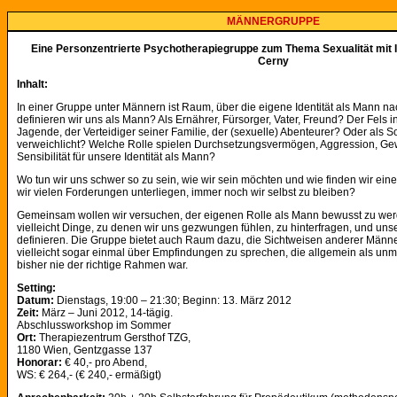
MÄNNERGRUPPE
Eine Personzentrierte Psychotherapiegruppe zum Thema Sexualität mit 
Cerny
Inhalt:
In einer Gruppe unter Männern ist Raum, über die eigene Identität als Mann 
definieren wir uns als Mann? Als Ernährer, Fürsorger, Vater, Freund? Der Fels 
Jagende, der Verteidiger seiner Familie, der (sexuelle) Abenteurer? Oder als Sof
verweichlicht? Welche Rolle spielen Durchsetzungsvermögen, Aggression, Gew
Sensibilität für unsere Identität als Mann?
Wo tun wir uns schwer so zu sein, wie wir sein möchten und wie finden wir einen
wir vielen Forderungen unterliegen, immer noch wir selbst zu bleiben?
Gemeinsam wollen wir versuchen, der eigenen Rolle als Mann bewusst zu wer
vielleicht Dinge, zu denen wir uns gezwungen fühlen, zu hinterfragen, und uns
definieren. Die Gruppe bietet auch Raum dazu, die Sichtweisen anderer Männ
vielleicht sogar einmal über Empfindungen zu sprechen, die allgemein als un
bisher nie der richtige Rahmen war.
Setting:
Datum:
Dienstags, 19:00 – 21:30; Beginn: 13. März 2012
Zeit:
März – Juni 2012, 14-tägig.
Abschlussworkshop im Sommer
Ort:
Therapiezentrum Gersthof TZG,
1180 Wien, Gentzgasse 137
Honorar:
€ 40,- pro Abend,
WS: € 264,- (€ 240,- ermäßigt)