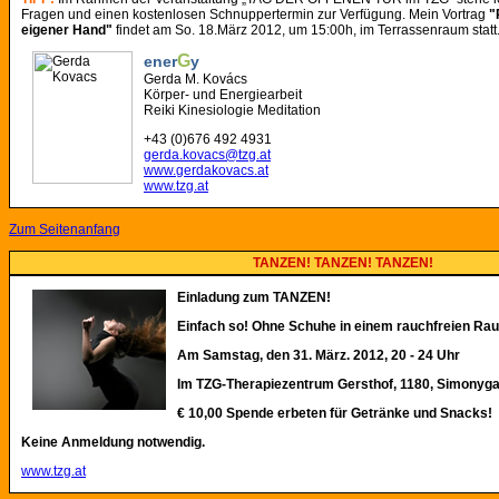
Fragen und einen kostenlosen Schnuppertermin zur Verfügung. Mein Vortrag
"
eigener Hand"
findet am
So. 18.März 2012, um 15:00h
, im Terrassenraum statt
G
ener
y
Gerda M. Kovács
Körper- und Energiearbeit
Reiki Kinesiologie Meditation
+43 (0)676 492 4931
gerda.kovacs@tzg.at
www.gerdakovacs.at
www.tzg.at
Zum Seitenanfang
TANZEN! TANZEN! TANZEN!
Einladung zum TANZEN!
Einfach so! Ohne Schuhe in einem rauchfreien Ra
Am Samstag, den 31. März. 2012, 20 - 24 Uhr
Im TZG-Therapiezentrum Gersthof, 1180, Simonyg
€ 10,00 Spende erbeten für Getränke und Snacks!
Keine Anmeldung notwendig.
www.tzg.at