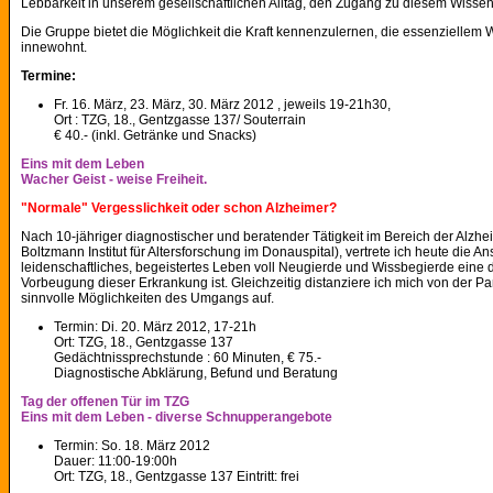
Lebbarkeit in unserem gesellschaftlichen Alltag, den Zugang zu diesem Wissen
Die Gruppe bietet die Möglichkeit die Kraft kennenzulernen, die essenziellem 
innewohnt.
Termine:
Fr. 16. März, 23. März, 30. März 2012 , jeweils 19-21h30,
Ort : TZG, 18., Gentzgasse 137/ Souterrain
€ 40.- (inkl. Getränke und Snacks)
Eins mit dem Leben
Wacher Geist - weise Freiheit.
"Normale" Vergesslichkeit oder schon Alzheimer?
Nach 10-jähriger diagnostischer und beratender Tätigkeit im Bereich der Alzh
Boltzmann Institut für Altersforschung im Donauspital), vertrete ich heute die An
leidenschaftliches, begeistertes Leben voll Neugierde und Wissbegierde ein
Vorbeugung dieser Erkrankung ist. Gleichzeitig distanziere ich mich von der 
sinnvolle Möglichkeiten des Umgangs auf.
Termin: Di. 20. März 2012, 17-21h
Ort: TZG, 18., Gentzgasse 137
Gedächtnissprechstunde : 60 Minuten, € 75.-
Diagnostische Abklärung, Befund und Beratung
Tag der offenen Tür im TZG
Eins mit dem Leben - diverse Schnupperangebote
Termin: So. 18. März 2012
Dauer: 11:00-19:00h
Ort: TZG, 18., Gentzgasse 137 Eintritt: frei