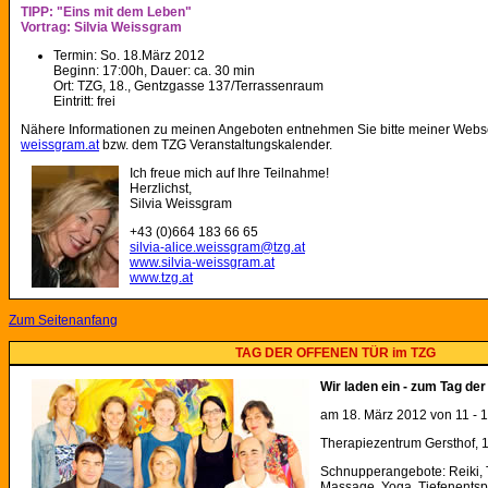
TIPP: "Eins mit dem Leben"
Vortrag: Silvia Weissgram
Termin: So. 18.März 2012
Beginn: 17:00h, Dauer: ca. 30 min
Ort: TZG, 18., Gentzgasse 137/Terrassenraum
Eintritt: frei
Nähere Informationen zu meinen Angeboten entnehmen Sie bitte meiner Webs
weissgram.at
bzw. dem TZG Veranstaltungskalender.
Ich freue mich auf Ihre Teilnahme!
Herzlichst,
Silvia Weissgram
+43 (0)664 183 66 65
silvia-alice.weissgram@tzg.at
www.silvia-weissgram.at
www.tzg.at
Zum Seitenanfang
TAG DER OFFENEN TÜR im TZG
Wir laden ein - zum Tag der
am 18. März 2012 von 11 - 
Therapiezentrum Gersthof, 
Schnupperangebote: Reiki,
Massage, Yoga, Tiefenents