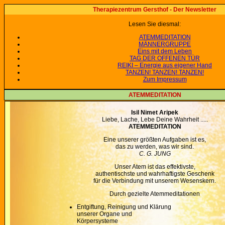
Therapiezentrum Gersthof - Der Newsletter
Lesen Sie diesmal:
ATEMMEDITATION
MÄNNERGRUPPE
Eins mit dem Leben
TAG DER OFFENEN TÜR
REIKI – Energie aus eigener Hand
TANZEN! TANZEN! TANZEN!
Zum Impressum
ATEMMEDITATION
Isil Nimet Aripek
Liebe, Lache, Lebe Deine Wahrheit .....
ATEMMEDITATION
Eine unserer größten Aufgaben ist es,
das zu werden, was wir sind.
C. G. JUNG
Unser Atem ist das effektivste,
authentischste und wahrhaftigste Geschenk
für die Verbindung mit unserem Wesenskern.
Durch gezielte Atemmeditationen
Entgiftung, Reinigung und Klärung
unserer Organe und
Körpersysteme