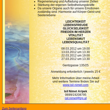
Regenerierung und Aufladung unserer Zellen
Stärkung der eigenen Selbstheilungskräfte
Da unsere Organe auch für unsere Emotionen
zuständig sind: Harmonie auf Körper-Geist-und
Seelenebene
LEICHTIGKEIT
LEBENSFREUDE
GLÜCKSELIGKEIT
FRIEDEN IM HERZEN
VITALITÄT
LEBENSMUT
LEBENSQUALITÄT
08.03.2012 um 19.00
13.03.2012 um 13.30
22.03.2012 um 19.00
27.03.2012 um 13.30
Gentzgasse 135/25
Anmeldung erforderlich / jeweils 15 €
Mehr Information über meine Arbeit
und weitere Termine finden Sie auf
www.isil-nimet.com
Isil Nimet Aripek
0699/19208795
isil.nimet@tzg.at
Zum Seitenanfang