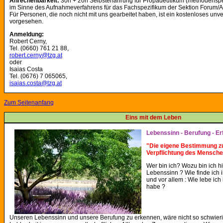
Anrechenbarkeit:
30h + 20h Selbsterfahrung für Propädeutikum (methodenspe
im Sinne des Aufnahmeverfahrens für das Fachspezifikum der Sektion Forum/
Für Personen, die noch nicht mit uns gearbeitet haben, ist ein kostenloses un
vorgesehen.
Anmeldung:
Robert Cerny,
Tel. (0660) 761 21 88,
robert.cerny@tzg.at
oder
Isaias Costa
Tel. (0676) 7 065065,
isaias.costa@tzg.at
Zum Seitenanfang
Eins mit dem Leben
Lebenssinn - Berufung - Er
"Die eigene Bestimmung zu e
Verpflichtung des Mensche
Wer bin ich? Wozu bin ich hi
Lebenssinn ? Wie finde ich 
und vor allem : Wie lebe ich
habe ?
Unseren Lebenssinn und unsere Berufung zu erkennen, wäre nicht so schwierig