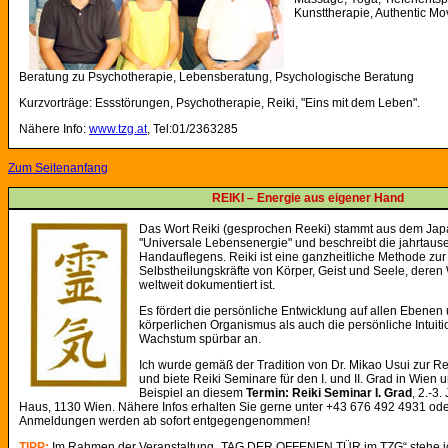
Kunsttherapie, Authentic M
Beratung zu Psychotherapie, Lebensberatung, Psychologische Beratung
Kurzvorträge: Essstörungen, Psychotherapie, Reiki, "Eins mit dem Leben".
Nähere Info:
www.tzg.at
, Tel:01/2363285
Zum Seitenanfang
REIKI – Energie aus eigener Hand
Das Wort Reiki (gesprochen Reeki) stammt aus dem Jap
"Universale Lebensenergie" und beschreibt die jahrtaus
Handauflegens. Reiki ist eine ganzheitliche Methode zur 
Selbstheilungskräfte von Körper, Geist und Seele, deren
weltweit dokumentiert ist.
Es fördert die persönliche Entwicklung auf allen Ebenen
körperlichen Organismus als auch die persönliche Intuitio
Wachstum spürbar an.
Ich wurde gemäß der Tradition von Dr. Mikao Usui zur Re
und biete Reiki Seminare für den I. und II. Grad in Wi
Beispiel an diesem
Termin: Reiki Seminar I. Grad
, 2.-3
Haus, 1130 Wien. Nähere Infos erhalten Sie gerne unter +43 676 492 4931 od
Anmeldungen werden ab sofort entgegengenommen!
TIPP:
Im Rahmen der Veranstaltung „TAG DER OFFENEN TÜR im TZG“ stehe ich