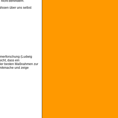
 nicht behindern.
Wissen über uns selbst
eimerforschung (Ludwig
sicht, dass ein
e der besten Maßnahmen zur
Panikmache und zeige