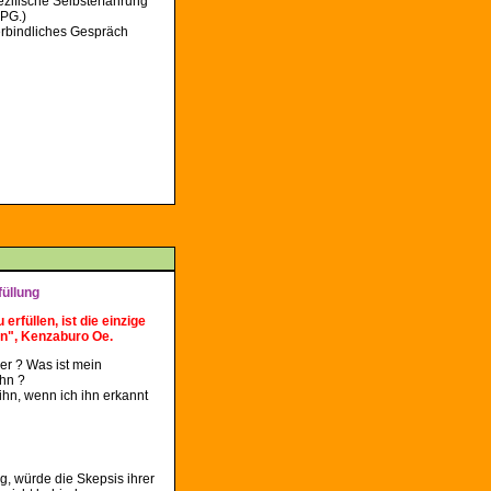
zifische Selbsterfahrung
APG.)
verbindliches Gespräch
füllung
rfüllen, ist die einzige
n", Kenzaburo Oe.
er ? Was ist mein
ihn ?
 ihn, wenn ich ihn erkannt
, würde die Skepsis ihrer