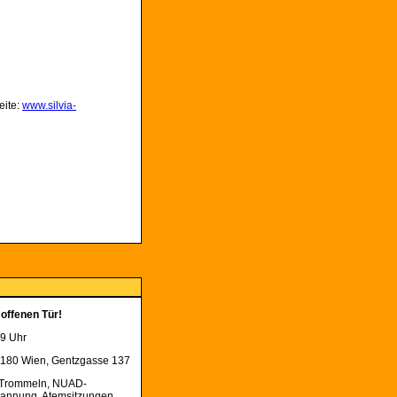
eite:
www.silvia-
 offenen Tür!
19 Uhr
1180 Wien, Gentzgasse 137
 Trommeln, NUAD-
pannung, Atemsitzungen,