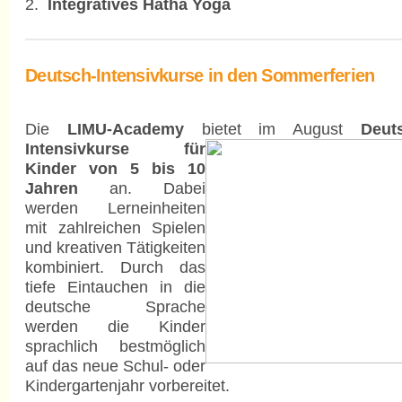
2.
Integratives Hatha Yoga
Deutsch-Intensivkurse in den Sommerferien
Die
LIMU-Academy
bietet im August
Deut
Intensivkurse für
Kinder v
on
5 b
is 10
Jahren
an. Dabei
werden Lerneinheiten
mit zahlreichen Spielen
und kreativen Tätigkeiten
kombiniert. Durch das
tiefe Eintauchen in die
deutsche Sprache
werden die Kinder
sprachlich bestmöglich
auf das neue Schul- oder
Kindergartenjahr vorbereitet.