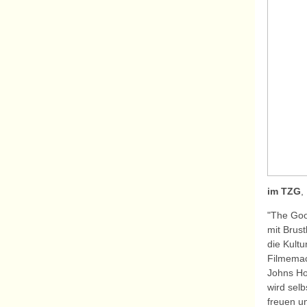
im TZG
,
"The Goo
mit Brus
die Kultu
Filmemac
Johns Ho
wird sel
freuen u