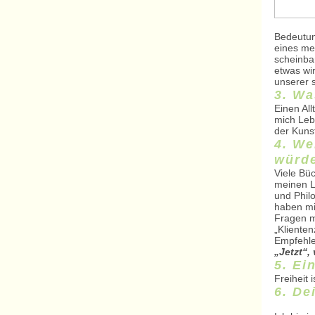
Bedeutung
eines mei
scheinbar
etwas wir
unserer s
3. Wa
Einen All
mich Lebe
der Kuns
4. We
würde
Viele Bü
meinen Le
und Phil
haben mi
Fragen m
„Kliente
Empfehle
„Jetzt“,
5. Ei
Freiheit 
6. De