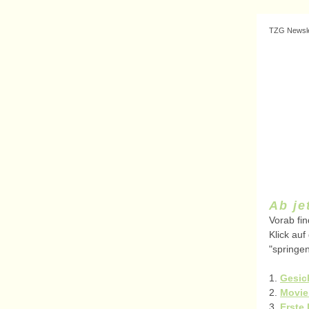
TZG Newslet
Ab je
Vorab fin
Klick auf
"springen
1.
Gesic
2.
Movie
3.
Erste