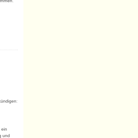
kommen.
kündigen:
 ein
ig und