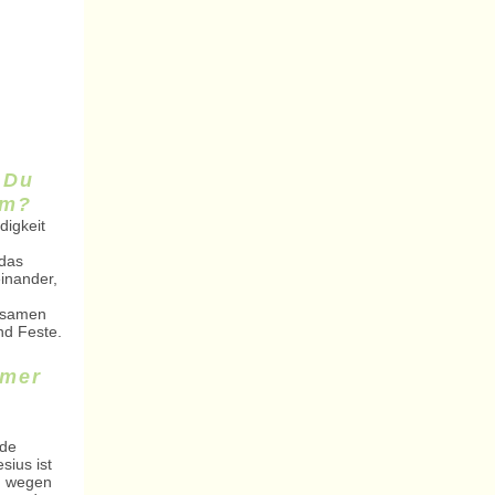
 Du
um?
digkeit
 das
einander,
nsamen
nd Feste.
mmer
m
rde
sius ist
e, wegen