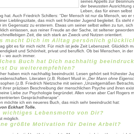
seines Appells zur Besinnu
der bewussten Ausrichtung a
Leben, das für einen selbst
 hat. Auch Friedrich Schillers: “Der Mensch ist nur da Mensch, wo er sp
ner Lieblingszitate, das mich seit frühester Jugend begleitet. Es steht 
 im Gegensatz zu ersterem. Etwas um seiner selbst willen zu tun, sich
klich einlassen, aus reiner Freude an der Sache, ist seltener geworden i
chnelllebigen Zeit, die sich stark an Zweck und Nutzen orientiert.
s macht Dich im Alltag persönlich glücklic
tag gibt es für mich nicht. Für mich ist jede Zeit Lebenszeit. Glücklich 
ndigkeit und Schönheit, privat und beruflich. Ob bei Menschen, in der 
t – wo auch immer.
lches Buch hat Dich nachhaltig beeindruck
st Du weiterempfehlen?
cher haben mich nachhaltig beeindruckt. Lesen gehört seit frühester J
idenschaften. Literaten (z.B. Robert Musil in
„Der Mann ohne Eigensc
osophen (z.B. Friedrich Nietzsche mit seinen „Unzeitgemäßen Betracht
t ihrer präzisen Beschreibung der menschlichen Psyche und ihren exist
eine Liebe zur Psychologie begründet. Allen voran aber Carl Rogers mi
nzentrierten Gesprächstherapie“.
n möchte ich ein neueres Buch, das mich sehr beeindruckt hat:
 von Eckhart Tolle.
n wichtiges Lebensmotto von Dir?
ist möglich.
ine größte Motivation für Deine Arbeit?