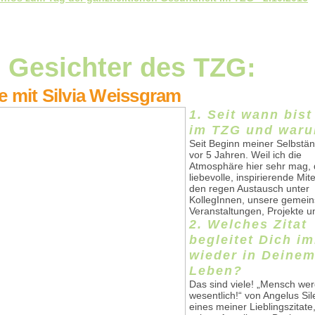
 Gesichter des TZG:
e mit Silvia Weissgram
1. Seit wann bist
im TZG und war
Seit Beginn meiner Selbstän
vor 5 Jahren. Weil ich die
Atmosphäre hier sehr mag,
liebevolle, inspirierende Mit
den regen Austausch unter
KollegInnen, unsere gemei
Veranstaltungen, Projekte u
2. Welches Zitat
begleitet Dich i
wieder in Deine
Leben?
Das sind viele! „Mensch we
wesentlich!“ von Angelus Sile
eines meiner Lieblingszitat