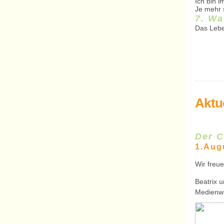
Ich bin 
Je mehr s
7. Wa
Das Leben
Aktu
Der C
1.Aug
Wir freu
Beatrix 
Medienwi