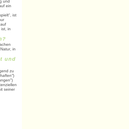
ng und
uf ein
ielt“, ist
nur
 auf
st, in
h?
machen
Natur, in
t und
ugend zu
haften"
)
ungen")
enziellen
t seiner