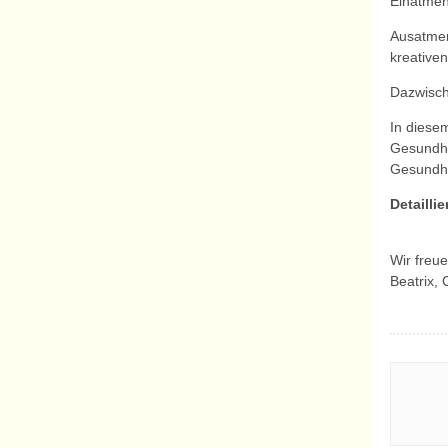
Einatmen
Ausatmen
kreative
Dazwisch
In diese
Gesundhe
Gesundhe
Detailli
Wir freu
Beatrix, 