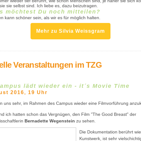
immer wieder tief berührt, wie schön Menschen sind, je näher sie sich 
ie sie selbst sind. Ich liebe es, dazu beizutragen.
s möchtest Du noch mitteilen?
 kann schöner sein, als wir es für möglich halten.
Mehr zu Silvia Weissgram
elle Veranstaltungen im TZG
ampus lädt wieder ein - it´s Movie Time
ust 2016, 19 Uhr
en uns sehr, im Rahmen des Campus wieder eine Filmvorführung anzu
und ich hatten schon das Vergnügen, den Film "The Good Breast" der
sschaftlerin
Bernadette Wegenstein
zu sehen.
Die Dokumentation berührt wie
Kunstwerk, ist sehr vielschicht