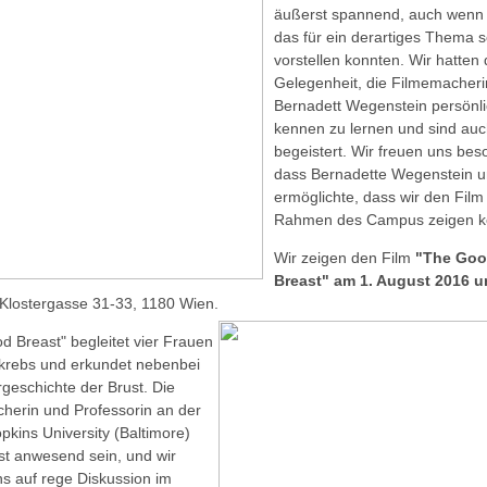
äußerst spannend, auch wenn 
das für ein derartiges Thema 
vorstellen konnten. Wir hatten 
Gelegenheit, die Filmemacheri
Bernadett Wegenstein persönl
kennen zu lernen und sind auc
begeistert. Wir freuen uns bes
dass Bernadette Wegenstein u
ermöglichte, dass wir den Film
Rahmen des Campus zeigen k
Wir zeigen den Film
"The Go
Breast"
am 1. August 2016 u
 Klostergasse 31-33, 1180 Wien.
d Breast" begleitet vier Frauen
tkrebs und erkundet nebenbei
rgeschichte der Brust. Die
herin und Professorin an der
pkins University (Baltimore)
bst anwesend sein, und wir
ns auf rege Diskussion im