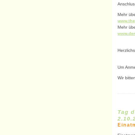
Anschlus
Mehr übe
www.the
Mehr übe
www.der
Herzlichs
Um Anmel
Wir bitt
Tag d
2.10.
Einat