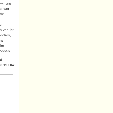
wir uns
schwer
die
n
ich
h von ihr
onders,
ns
 im
önnen.
od
m 19 Uhr