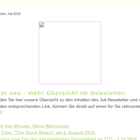
ter Juli 2016
tzt neu - mehr Übersicht im Newsletter.
den Sie hier unsere Übersicht zu den Inhalten des Juli-Newsletter und
 den entsprechenden Link, können Sie direkt auf einen für Sie relevante
".
ht des Monats: Silvia Weissgram
 Time: "The Good Breast" am 1. August 2016
 Infos zum Tag der ganzheiltichen Gesundheit im TZG - 2.10.2016