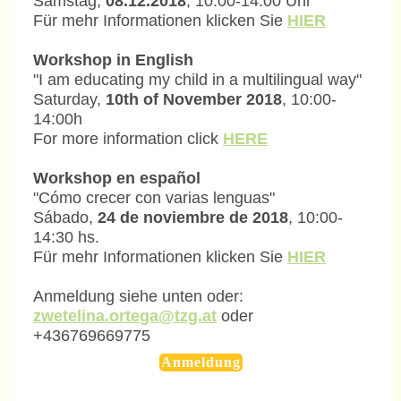
Samstag,
08.12.2018
, 10:00-14:00 Uhr
Für mehr Informationen klicken Sie
HIER
Workshop in English
"I am educating my child in a multilingual way"
Saturday,
10th of November 2018
, 10:00-
14:00h
For more information click
HERE
Workshop en español
"Cómo crecer con varias lenguas"
Sábado,
24 de noviembre de 2018
, 10:00-
14:30 hs.
Für mehr Informationen klicken Sie
HIER
Anmeldung siehe unten oder:
zwetelina.ortega@tzg.at
oder
+436769669775
Anmeldung