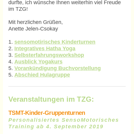
durfte, ich wünsche Ihnen weiterhin viel Freude
im TZG!
Mit herzlichen Grüßen,
Anette Jelen-Csokay
1.
sensomotirisches Kinderturnen
2.
I
ntegratives Hatha Yoga
3.
S
elbsterfahrungsworkshop
4.
A
usblick Yogakurs
5.
Vorankündigung Buchvorstellung
5.
Abschied Hulagruppe
Veranstaltungen im TZG:
TSMT-Kinder-Gruppenturnen
Personalisiertes SensoMotorisches
Training ab 4. September 2019