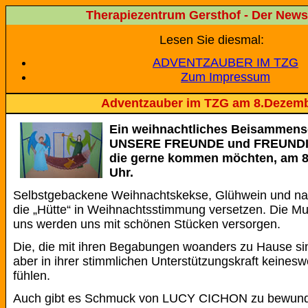
Therapiezentrum Gersthof - Der Newsl
Lesen Sie diesmal:
ADVENTZAUBER IM TZG
Zum Impressum
Adventzauber im TZG am 8.Dezem
Ein weihnachtliches Beisammense
UNSERE FREUNDE und FREUNDIN
die gerne kommen möchten, am 8
Uhr.
Selbstgebackene Weihnachtskekse, Glühwein und nat
die „Hütte“ in Weihnachtsstimmung versetzen. Die Mus
uns werden uns mit schönen Stücken versorgen.
Die, die mit ihren Begabungen woanders zu Hause sin
aber in ihrer stimmlichen Unterstützungskraft keines
fühlen.
Auch gibt es Schmuck von LUCY CICHON zu bewund