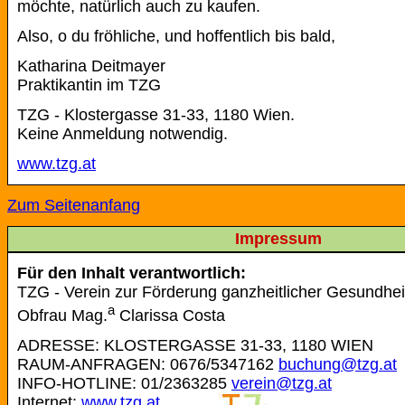
möchte, natürlich auch zu kaufen.
Also, o du fröhliche, und hoffentlich bis bald,
Katharina Deitmayer
Praktikantin im TZG
TZG - Klostergasse 31-33, 1180 Wien.
Keine Anmeldung notwendig.
www.tzg.at
Zum Seitenanfang
Impressum
Für den Inhalt verantwortlich:
TZG - Verein zur Förderung ganzheitlicher Gesundhei
a
Obfrau Mag.
Clarissa Costa
ADRESSE: KLOSTERGASSE 31-33, 1180 WIEN
RAUM-ANFRAGEN: 0676/5347162
buchung@tzg.at
INFO-HOTLINE: 01/2363285
verein@tzg.at
Internet:
www.tzg.at