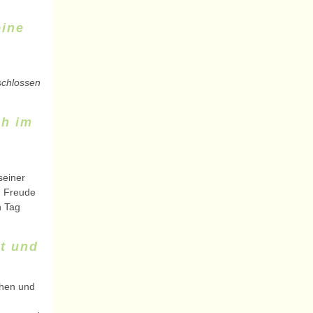
eine
schlossen
ch im
h
seiner
n Freude
n Tag
t und
chen und