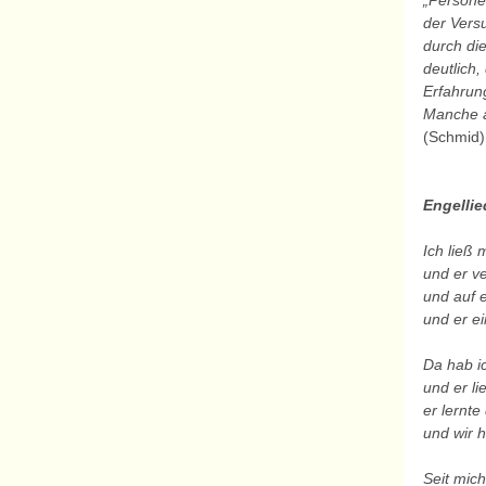
„Persone
der Versu
durch di
deutlich,
Erfahrun
Manche a
(Schmid)
Engellie
Ich ließ 
und er v
und auf 
und er ei
Da hab i
und er l
er lernt
und wir 
Seit mic