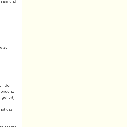
insam und
ne zu
 , der
 Tendenz
angehört)
 ist das