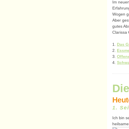
Im neuen 
Erfahrun
Wogen ge
Aber ges
gutes Ab
Clarissa
1.
Das G
2.
Essme
3.
Offen
4.
Schwa
Die
Heute
1. Se
Ich bin 
heilsamer