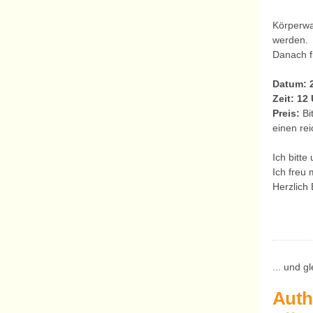
Körperwa
werden.
Danach fi
Datum: 2
Zeit: 12
Preis:
Bi
einen re
Ich bitt
Ich freu
Herzlich 
... und g
Auth