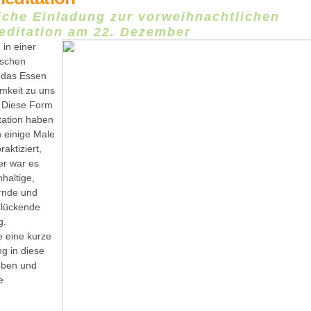
iche Einladung zur vorweihnachtlichen
ditation am 22. Dezember
 in einer
ischen
n das Essen
amkeit zu uns
 Diese Form
tation haben
n einige Male
aktiziert,
r war es
haltige,
rnde und
lückende
g.
e eine kurze
g in diese
eben und
e