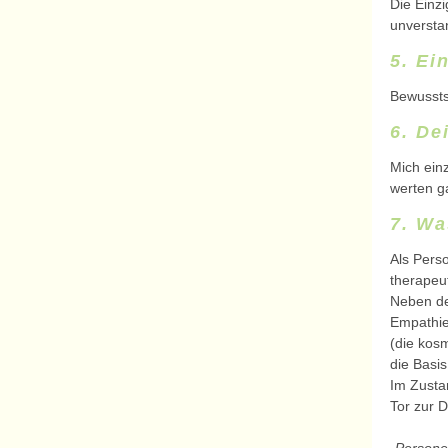
Die Einz
unverstan
5. Ei
Bewusstse
6. De
Mich ein
werten g
7. Wa
Als Perso
therapeut
Neben de
Empathie,
(die kos
die Basi
Im Zustan
Tor zur 