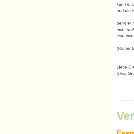
kann er f
und die S
denn er 
nicht me
seit mic
(Rainer M
Liebe G
Silvia Gr
Ve
Essm