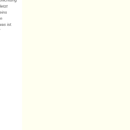
flichtung
letzt
eins
en
as ist.
“