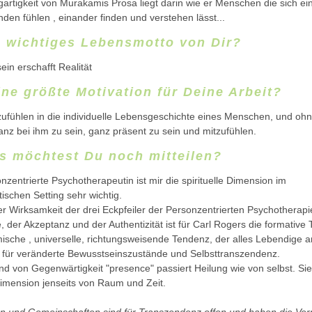
igartigkeit von Murakamis Prosa liegt darin wie er Menschen die sich e
den fühlen , einander finden und verstehen lässt...
n wichtiges Lebensmotto von Dir?
in erschafft Realität
ine größte Motivation für Deine Arbeit?
zufühlen in die individuelle Lebensgeschichte eines Menschen, und oh
anz bei ihm zu sein, ganz präsent zu sein und mitzufühlen.
s möchtest Du noch mitteilen?
nzentrierte Psychotherapeutin ist mir die spirituelle Dimension im
ischen Setting sehr wichtig.
r Wirksamkeit der drei Eckpfeiler der Personzentrierten Psychotherapie
 der Akzeptanz und der Authentizität ist für Carl Rogers die formative
mische , universelle, richtungsweisende Tendenz, der alles Lebendige 
s für veränderte Bewusstseinszustände und Selbsttranszendenz.
d von Gegenwärtigkeit "presence" passiert Heilung wie von selbst. Sie
Dimension jenseits von Raum und Zeit.