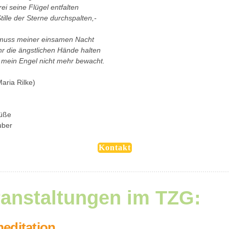
rei seine Flügel entfalten
tille der Sterne durchspalten,-
muss meiner einsamen Nacht
hr die ängstlichen Hände halten
h mein Engel nicht mehr bewacht.
aria Rilke)
rüße
uber
Kontakt
ranstaltungen im TZG:
editation