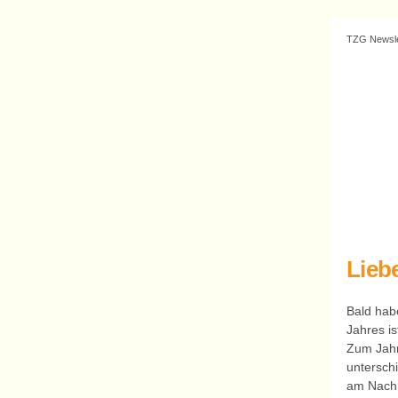
TZG Newsle
Lieb
Bald habe
Jahres is
Zum Jahr
unterschi
am Nachm