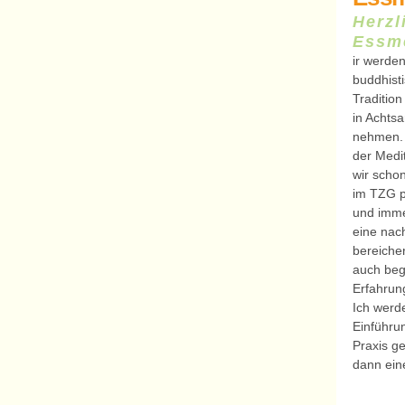
Herzl
Essme
ir werden
buddhist
Traditio
in Achts
nehmen.
der Medi
wir scho
im TZG pr
und imme
eine nach
bereiche
auch beg
Erfahrun
Ich werd
Einführun
Praxis g
dann ein