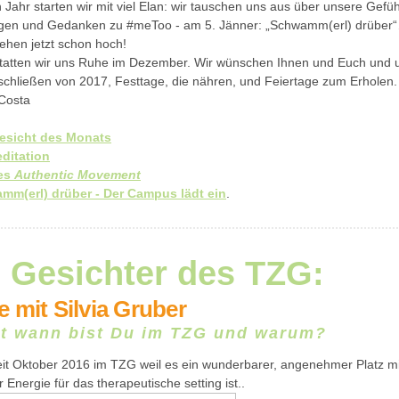
Jahr starten wir mit viel Elan: wir tauschen uns aus über unsere Gefüh
gen und Gedanken zu #meToo - am 5. Jänner: „Schwamm(erl) drüber
hen jetzt schon hoch!
tatten wir uns Ruhe im Dezember. Wir wünschen Ihnen und Euch und u
schließen von 2017, Festtage, die nähren, und Feiertage zum Erholen.
 Costa
esicht des Monats
ditation
es
Authentic Movement
mm(erl) drüber - Der Campus lädt ein
.
 Gesichter des TZG:
 mit Silvia Gruber
it wann bist Du im TZG und warum?
seit Oktober 2016 im TZG weil es ein wunderbarer, angenehmer Platz mi
 Energie für das therapeutische setting ist..