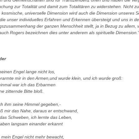
n und Gemeinschaften sind für Transzendenz offen und haben die Verp
chung zur Totalität und damit zum Totalitären zu widerstehen. Nicht zu
e kosmische, universelle Dimension wird auch die Dimension unseres S
 die unser individuelles Erfahren und Erkennen übersteigt und uns in d
gszusammenhang der ganzen Menschheit stellt, ja in Bezug zu allem, w
uch Rogers bezeichnen dies unter anderem als spirituelle Dimension.
der
meinen Engel lange nicht los,
erarmte mir in den Armen,und wurde klein, und ich wurde groß:
einmal war ich das Erbarmen
ne zitternde Bitte bloß.
ch ihm seine Himmel gegeben,-
ieß mir das Nahe, daraus er entschwand,
e das Schweben, ich lernte das Leben,
haben langsam einander erkannt
h mein Engel nicht mehr bewacht,