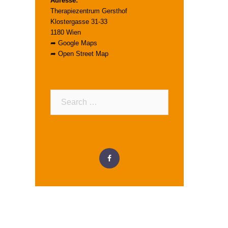
Adresse:
Therapiezentrum Gersthof
Klostergasse 31-33
1180 Wien
➦
Google Maps
➦
Open Street Map
Search…
Menüeintrag