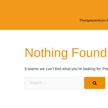
Skip
to
content
Therapiezentrum G
Nothing Found
It seems we can’t find what you’re looking for. P
Search…