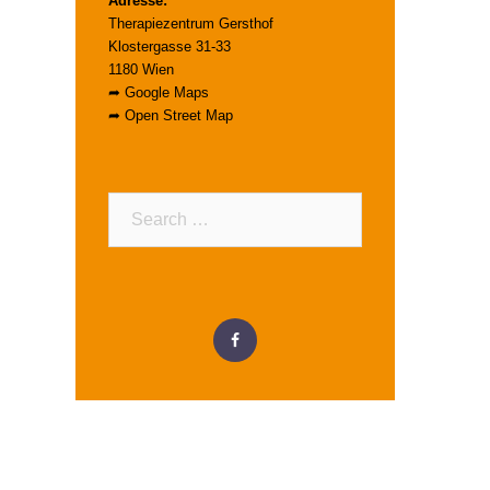
Adresse:
Therapiezentrum Gersthof
Klostergasse 31-33
1180 Wien
➦
Google Maps
➦
Open Street Map
Search…
Menüeintrag