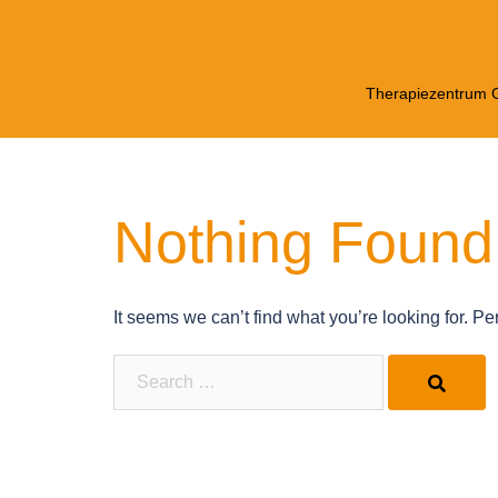
Skip
to
content
Therapiezentrum G
Nothing Found
It seems we can’t find what you’re looking for. P
Search…