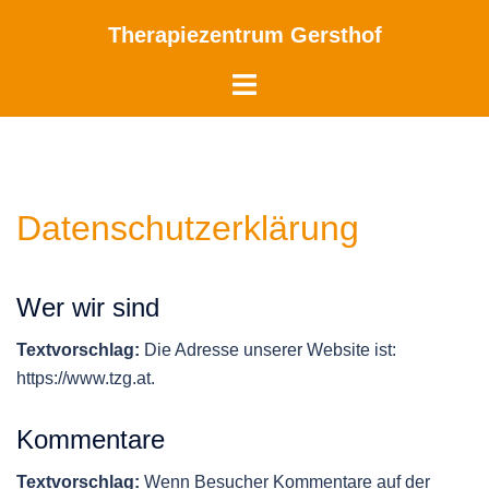
Skip
Therapiezentrum Gersthof
to
content
Toggle
menu
Datenschutzerklärung
Wer wir sind
Textvorschlag:
Die Adresse unserer Website ist:
https://www.tzg.at.
Kommentare
Textvorschlag:
Wenn Besucher Kommentare auf der