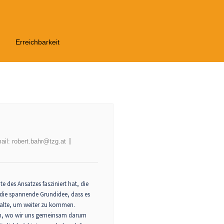
Erreichbarkeit
ail:
robert.bahr@tzg.at
te des Ansatzes fasziniert hat, die
 die spannende Grundidee, dass es
halte, um weiter zu kommen.
en, wo wir uns gemeinsam darum