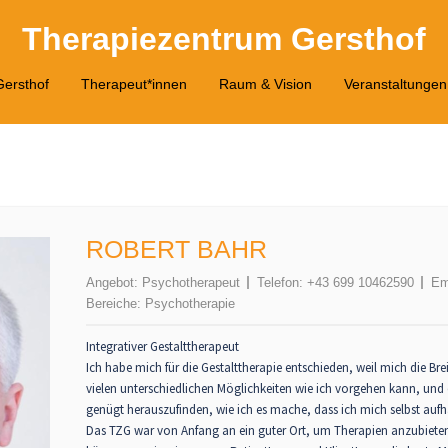
Therapiezentrum Gersthof
ersthof
Therapeut*innen
Raum & Vision
Veranstaltungen
ROBERT BAHR
Angebot:
Psychotherapeut
Telefon:
+43 699 10462590
Em
Bereiche:
Psychotherapie
Integrativer Gestalttherapeut
Ich habe mich für die Gestalttherapie entschieden, weil mich die Brei
vielen unterschiedlichen Möglichkeiten wie ich vorgehen kann, und
genügt herauszufinden, wie ich es mache, dass ich mich selbst auf
Das TZG war von Anfang an ein guter Ort, um Therapien anzubiet