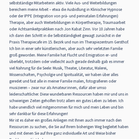
selbstständige Mitarbeiterin aktiv. Viele Aus- und Weiterbildungen
bereichern meine Arbeit – etwa die Ausbidlung in Klinischer Hypnose
oder der IPPE (Integration von prä- und perinatalen Erfahrungen)
Therapie, aber auch Weiterbildungen in Körpertherapie, Traumaarbeit
oder Achtsamkeitpraktiken nach Jon Kabat Zinn. Vor 10 Jahren habe
ich dann den Schritt in die Selbstständigkeit gewagt zunächst in der
Praxis Therapiecafe im 15. Bezirk und nun im Therapiezentrum Gersthof.
Ich bin in einer sehr künstlerischen, aber auch sehr verletzten Familie
groß geworden. Meine Familie hat Flucht und Emigration er- und
überlebt, trotzdem oder vielleicht auch gerade deshalb gab es immer
viel Nahrung für die Seele: Musik, Theater, Literatur, Malerei,
Wissenschaften, Psycholgie und Spiritualität, wir haben über alles
geredet und fast alle in meiner Familie malen, fotografieren oder
musizieren – zwar nur als Amateur:innen, dafür aber umso
leidenschaftlicher. Diese wunderbaren Ressourcen haben mir und uns in
schwierigen Zeiten geholfen trotz allem ein gutes Leben zu leben. Ich
habe unendlich viel mitgenommen für mich und mein Leben und bin
sehr dankbar für diese Erfahrungen!
Mir ist es daher ein großes Anliegen mit Ihnen auch immer nach den
Ressourcen zu suchen, die Sie auf Ihrem bisherigen Weg begleitet haben
und mit denen Sie auf Ihre ganz individuelle Art und Weise bisher